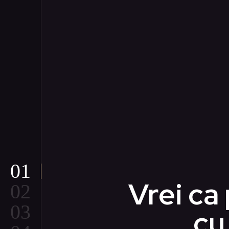
01
02
03